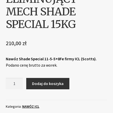
MECH SHADE
SPECIAL 15KG
210,00
zł
Nawóz Shade Special 11-5-5+8Fe firmy ICL (Scotts).
Podano cenę brutto za worek.
ilość
Dodaj do koszyka
Nawóz
do
trawnika
eliminujący
Kategoria:
NAWÓZ ICL
mech