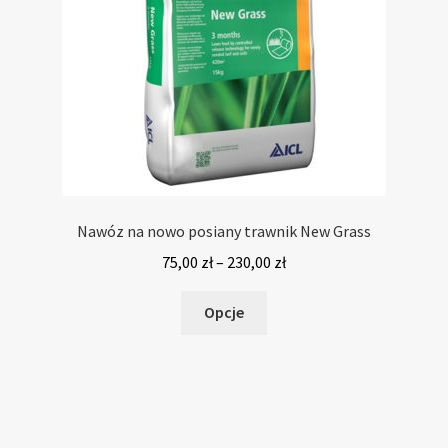
Nawóz na nowo posiany trawnik New Grass
Zakres
75,00
zł
–
230,00
zł
cen:
Ten
od
Opcje
produkt
75,00 zł
ma
do
wiele
230,00 zł
wariantów.
Opcje