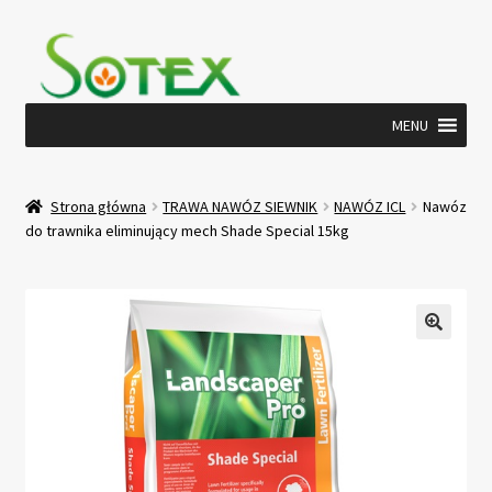
Przejdź
Przejdź
do
do
nawigacji
treści
MENU
Strona główna
TRAWA NAWÓZ SIEWNIK
NAWÓZ ICL
Nawóz
do trawnika eliminujący mech Shade Special 15kg