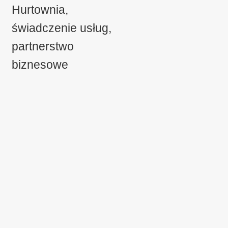
można
Hurtownia,
wybrać
świadczenie usług,
na
stronie
partnerstwo
produktu
biznesowe