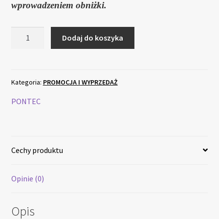
150,00 zł.
50,00 zł.
wprowadzeniem obniżki.
ilość
Dodaj do koszyka
Pondo
Solar
Air
Island
Kategoria:
PROMOCJA I WYPRZEDAŻ
PONTEC
Cechy produktu
Opinie (0)
Opis