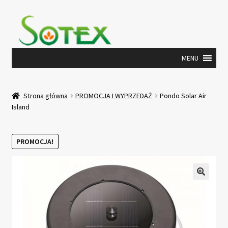
Przejdź
Przejdź
do
do
nawigacji
treści
MENU
Strona główna
PROMOCJA I WYPRZEDAŻ
Pondo Solar Air
Island
PROMOCJA!