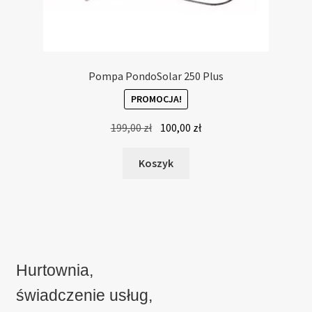
Pompa PondoSolar 250 Plus
PROMOCJA!
Pierwotna
Aktualna
199,00
zł
100,00
zł
cena
cena
wynosiła:
wynosi:
Koszyk
199,00 zł.
100,00 zł.
Hurtownia,
świadczenie usług,