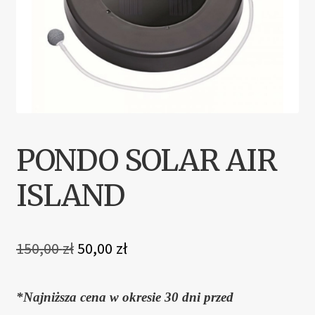
PONDO SOLAR AIR
ISLAND
Pierwotna
Aktualna
150,00
zł
50,00
zł
cena
cena
wynosiła:
wynosi:
*Najniższa cena w okresie 30 dni przed